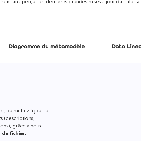
osent un aperçu des dernières grandes mises à jour du data ca
Diagramme du métamodèle
Data Line
s grâce au
cycle de vie de vos
tamodèle
diagramme de data
désormais plus facile de
r, ou mettez à jour la
posent votre
notre nouveau
 (descriptions,
à l’aide de notre
 visualiser dans le
ions), grâce à notre
ons réalisées sur vos
de fichier.
é.