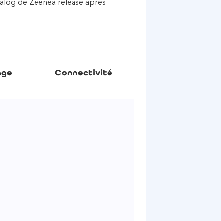
talog de Zeenea release après
age
Connectivité