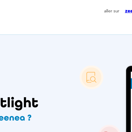
aller sur
ze
tlight
eenea ?