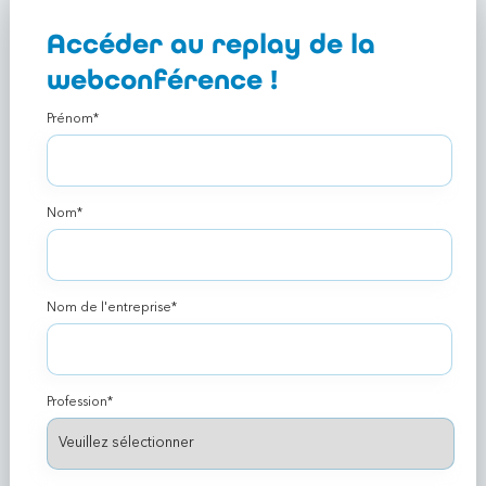
Accéder au replay de la
webconférence !
Prénom
*
Nom
*
Nom de l'entreprise
*
Profession
*